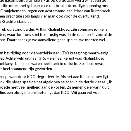
e nacompetitie te halen. Pas op de slotdag werd winst van de
etitie moest het gebeuren en dat bracht de nodige spanning met
 'Oranjehemden' tegen een achterstand aan. Marc van Ruitenbeek
een prachtige solo langs vier man ook voor de overtuigend.
3-2 achterstand aan.
druk op stond'', aldus Arthur Khalimkhoev. ,,Bij sommige jongens
den, waardoor ons spel te onrustig was. In de rust heb ik vooral de
ren. Daarnaast zijn we aanvallend gaan spelen, we moeten wel
een bevrijding voor de vierdeklasser. KDO kreeg nog maar weinig
iep Achterveld uit naar 3-5. Helemaal gerust was Khalimkhoev
et lange ballen en waren heel sterk in de lucht. Zo'n bal bevat
r heel spannend zijn geworden.''
treep, waardoor KDO degradeerde. Als het aan Khalimkhoev ligt
k die ploeg speelde het afgelopen seizoen in de derde klasse. ,,Ik
oede met veel snelheid aan de kosten. Zij nemen de ervaring uit
ius een ploeg die ons beter ligt dan KDO. Wij gaan vol voor