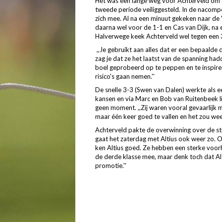
Het was een lange weg voor Achterveld om d
tweede periode veiliggesteld. In de nacomp
zich mee. Al na een minuut gekeken naar de
daarna wel voor de 1-1 en Cas van Dijk, na 
Halverwege keek Achterveld wel tegen een 
,,Je gebruikt aan alles dat er een bepaalde 
zag je dat ze het laatst van de spanning had
boel geprobeerd op te peppen en te inspire
risico's gaan nemen.''
De snelle 3-3 (Swen van Dalen) werkte als 
kansen en via Marc en Bob van Ruitenbeek l
geen moment. ,,Zij waren vooral gevaarlijk m
maar één keer goed te vallen en het zou wee
Achterveld pakte de overwinning over de s
gaat het zaterdag met Altius ook weer zo. Oo
ken Altius goed. Ze hebben een sterke voorh
de derde klasse mee, maar denk toch dat Alt
promotie.''