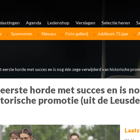
elastingen
Agenda
Ledenshop
Verslagen
Selectie heren
S
e
Sponsoren
Nieuws
Foto gallerij
Jubileum 75 jaar
 eerste horde met succes en is nog één zege verwijderd van historische promo
eerste horde met succes en is no
torische promotie (uit de Leusde
Laats