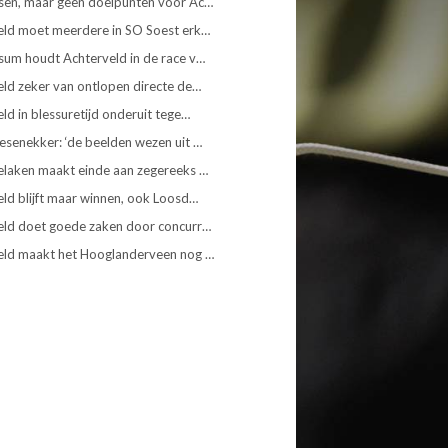
sen, maar geen doelpunten voor Ac…
eld moet meerdere in SO Soest erk…
sum houdt Achterveld in de race v…
ld zeker van ontlopen directe de…
ld in blessuretijd onderuit tege…
senekker: ‘de beelden wezen uit …
elaken maakt einde aan zegereeks …
ld blijft maar winnen, ook Loosd…
eld doet goede zaken door concurr…
eld maakt het Hooglanderveen nog …