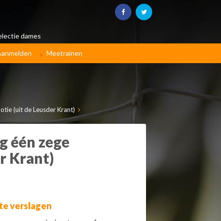
electie dames
Aanmelden
Meetrainen
tie (uit de Leusder Krant)
g één zege
r Krant)
te verslagen