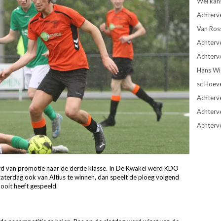
Wel kan
Achterv
Van Ros
Achterve
Achterve
Hans Wie
sc Hoev
Achterve
Achterv
Achterv
erd van promotie naar de derde klasse. In De Kwakel werd KDO
aterdag ook van Altius te winnen, dan speelt de ploeg volgend
ooit heeft gespeeld.