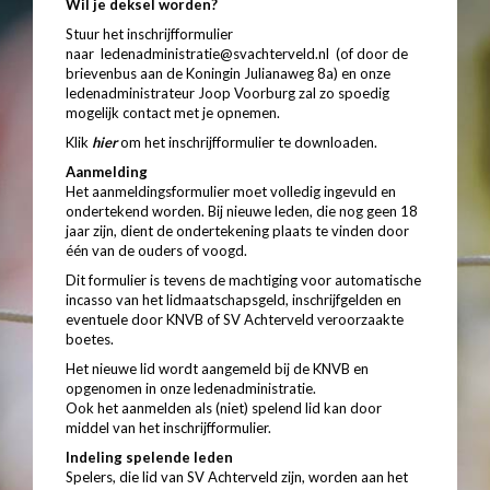
Wil je deksel worden?
Stuur het inschrijfformulier
naar
ledenadministratie@svachterveld.nl
(of door de
brievenbus aan de Koningin Julianaweg 8a) en onze
ledenadministrateur Joop Voorburg zal zo spoedig
mogelijk contact met je opnemen.
Klik
hier
om het inschrijfformulier te downloaden.
Aanmelding
Het aanmeldingsformulier moet volledig ingevuld en
ondertekend worden. Bij nieuwe leden, die nog geen 18
jaar zijn, dient de ondertekening plaats te vinden door
één van de ouders of voogd.
Dit formulier is tevens de machtiging voor automatische
incasso van het lidmaatschapsgeld, inschrijfgelden en
eventuele door KNVB of SV Achterveld veroorzaakte
boetes.
Het nieuwe lid wordt aangemeld bij de KNVB en
opgenomen in onze ledenadministratie.
Ook het aanmelden als (niet) spelend lid kan door
middel van het inschrijfformulier.
Indeling spelende leden
Spelers, die lid van SV Achterveld zijn, worden aan het