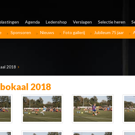
elastingen
Agenda
Ledenshop
Verslagen
Selectie heren
S
e
Sponsoren
Nieuws
Foto gallerij
Jubileum 75 jaar
aal 2018
bokaal 2018