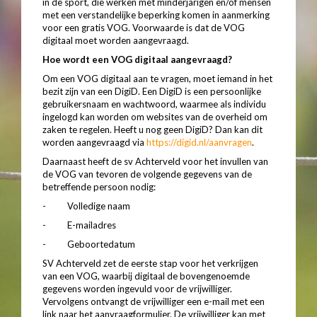
in de sport, die werken met minderjarigen en/of mensen
met een verstandelijke beperking komen in aanmerking
voor een gratis VOG. Voorwaarde is dat de VOG
digitaal moet worden aangevraagd.
Hoe wordt een VOG digitaal aangevraagd?
Om een VOG digitaal aan te vragen, moet iemand in het
bezit zijn van een DigiD. Een DigiD is een persoonlijke
gebruikersnaam en wachtwoord, waarmee als individu
ingelogd kan worden om websites van de overheid om
zaken te regelen. Heeft u nog geen DigiD? Dan kan dit
worden aangevraagd via
https://digid.nl/aanvragen
.
Daarnaast heeft de sv Achterveld voor het invullen van
de VOG van tevoren de volgende gegevens van de
betreffende persoon nodig:
- Volledige naam
- E-mailadres
- Geboortedatum
SV Achterveld zet de eerste stap voor het verkrijgen
van een VOG, waarbij digitaal de bovengenoemde
gegevens worden ingevuld voor de vrijwilliger.
Vervolgens ontvangt de vrijwilliger een e-mail met een
link naar het aanvraagformulier. De vrijwilliger kan met