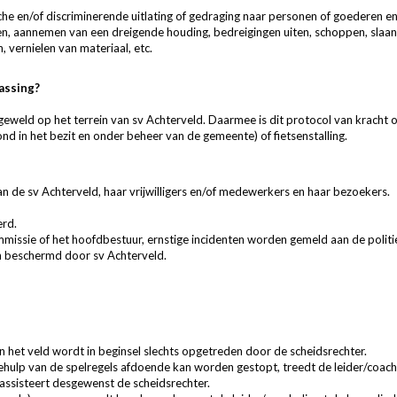
che en/of discriminerende uitlating of gedraging naar personen of goederen 
den, aannemen van een dreigende houding, bedreigingen uiten, schoppen, sla
vernielen van materiaal, etc.
assing?
 geweld op het terrein van sv Achterveld. Daarmee is dit protocol van kracht op
ond in het bezit en onder beheer van de gemeente) of fietsenstalling.
van de sv Achterveld, haar vrijwilligers en/of medewerkers en haar bezoekers.
erd.
issie of het hoofdbestuur, ernstige incidenten worden gemeld aan de politi
en beschermd door sv Achterveld.
en het veld wordt in beginsel slechts opgetreden door de scheidsrechter.
behulp van de spelregels afdoende kan worden gestopt, treedt de leider/coach
 assisteert desgewenst de scheidsrechter.