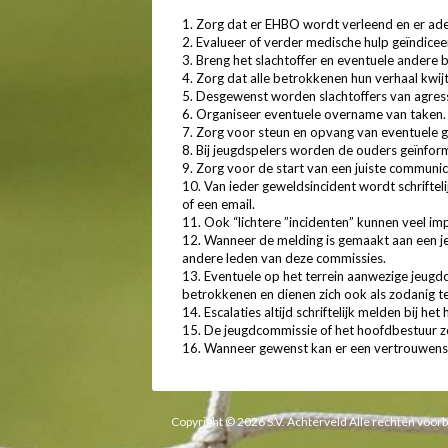
1. Zorg dat er EHBO wordt verleend en er adeq
2. Evalueer of verder medische hulp geïndicee
3. Breng het slachtoffer en eventuele andere
4. Zorg dat alle betrokkenen hun verhaal kwij
5. Desgewenst worden slachtoffers van agressi
6. Organiseer eventuele overname van taken.
7. Zorg voor steun en opvang van eventuele g
8. Bij jeugdspelers worden de ouders geïnfor
9. Zorg voor de start van een juiste communi
10. Van ieder geweldsincident wordt schrifte
of een email.
11. Ook “lichtere ”incidenten” kunnen veel imp
12. Wanneer de melding is gemaakt aan een j
andere leden van deze commissies.
13. Eventuele op het terrein aanwezige jeugdco
betrokkenen en dienen zich ook als zodanig t
14. Escalaties altijd schriftelijk melden bij 
15. De jeugdcommissie of het hoofdbestuur zo
16. Wanneer gewenst kan er een vertrouwen
Copyright © 2026 S.V. Achterveld Alle rechten voo