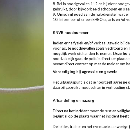
8. Bel in noodgevallen 112 en bij niet noodge
gebruikt, door bijvoorbeeld schoppen en slaan
9. Omschrijf goed aan de hulpdiensten wat er 
10. Informeer of er een EHBO’er, arts en /of v
KNVB noodnummer
Indien er na fysiek en/of verbaal geweld bij 
voor acute noodgevallen zoals vechtpartijen, 
mogelijk werk uit handen te nemen. Deze
hulp
noodzakelijk gaat de politie direct ter plaat
neemt direct contact op met de melder om het
Verdediging bij agressie en geweld
Het uitgangspunt is dat je nooit zelf agressie 
daarbij gebruikt moet echter in verhouding s
Afhandeling en nazorg
Direct na het incident moet de rust en veiligh
begint al op de plaats waar het incident heef
De leider, trainer en het eventuele aanwezige