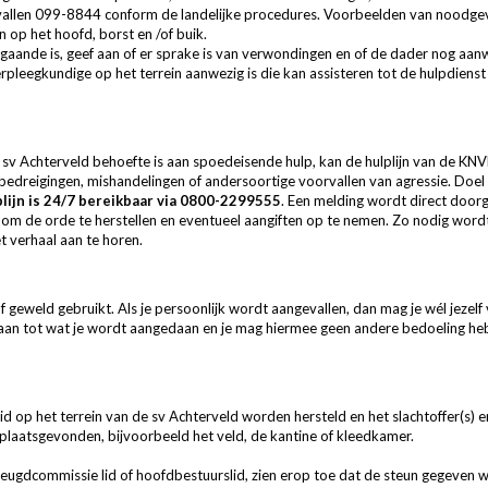
vallen 099-8844 conform de landelijke procedures. Voorbeelden van noodgevall
 op het hoofd, borst en /of buik.
gaande is, geef aan of er sprake is van verwondingen en of de dader nog aanw
erpleegkundige op het terrein aanwezig is die kan assisteren tot de hulpdienst 
de sv Achterveld behoefte is aan spoedeisende hulp, kan de hulplijn van de KN
bedreigingen, mishandelingen of andersoortige voorvallen van agressie. Doel 
lijn is 24/7 bereikbaar via 0800-2299555
. Een melding wordt direct door
se om de orde te herstellen en eventueel aangiften op te nemen. Zo nodig wor
 verhaal aan te horen.
of geweld gebruikt. Als je persoonlijk wordt aangevallen, dan mag je wél jezelf
taan tot wat je wordt aangedaan en je mag hiermee geen andere bedoeling he
eid op het terrein van de sv Achterveld worden hersteld en het slachtoffer(s)
t plaatsgevonden, bijvoorbeeld het veld, de kantine of kleedkamer.
 jeugdcommissie lid of hoofdbestuurslid, zien erop toe dat de steun gegeven wo