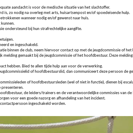
uate aandacht is voor de medische situatie van het slachtoffer.
rd is, zo nodig na overleg met arts, huisartsenpost en/of spoedeisende hulp.
 betrokkenen wanneer nodig en/of gewenst naar huis.
t kunnen.
e ondersteund bij hun strafrechtelijke aangifte.
etuigen.
meerd en ingeschakeld.
catie binnen de club, neem hiervoor contact op met de jeugdcommissie of het
lijk melding gemaakt bij de jeugdcommissie of het hoofdbestuur. Deze meldin
act hebben. Bied te allen tijde hulp aan voor de verwerking.
eugdcommissielid of hoofdbestuurslid, dan communiceert deze persoon de g
mmissieleden of hoofdbestuursleden (wel of niet in functie), dienen bij escalat
e presenteren.
het hoofdbestuur, de leiders/trainers en de verantwoordelijke commissies van de
rgen voor een goede nazorg en afhandeling van het incident.
scontactpersoon ingeschakeld worden.
rbehouden