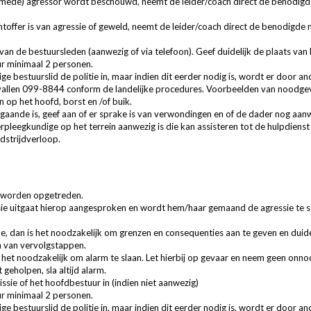
s (mede) agressor wordt beschouwd, neemt de leider/coach direct de benodig
chtoffer is van agressie of geweld, neemt de leider/coach direct de benodigde
van de bestuursleden (aanwezig of via telefoon). Geef duidelijk de plaats van 
ur minimaal 2 personen.
ige bestuurslid de politie in, maar indien dit eerder nodig is, wordt er door
vallen 099-8844 conform de landelijke procedures. Voorbeelden van noodgevall
 op het hoofd, borst en /of buik.
gaande is, geef aan of er sprake is van verwondingen en of de dader nog aanw
erpleegkundige op het terrein aanwezig is die kan assisteren tot de hulpdienst 
dstrijdverloop.
al worden opgetreden.
sie uitgaat hierop aangesproken en wordt hem/haar gemaand de agressie te st
, dan is het noodzakelijk om grenzen en consequenties aan te geven en duidel
n van vervolgstappen.
 het noodzakelijk om alarm te slaan. Let hierbij op gevaar en neem geen onnodig
geholpen, sla altijd alarm.
ssie of het hoofdbestuur in (indien niet aanwezig)
ur minimaal 2 personen.
ige bestuurslid de politie in, maar indien dit eerder nodig is, wordt er door