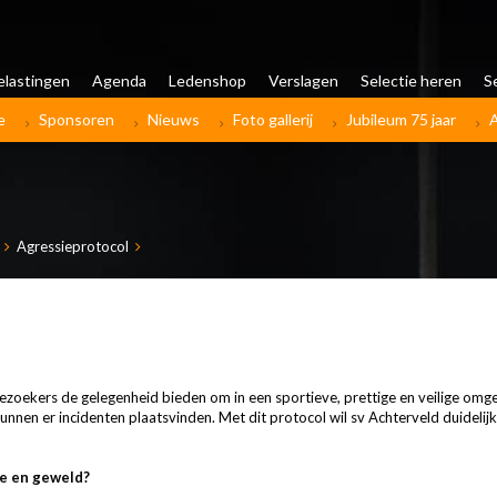
elastingen
Agenda
Ledenshop
Verslagen
Selectie heren
S
e
Sponsoren
Nieuws
Foto gallerij
Jubileum 75 jaar
Agressieprotocol
 bezoekers de gelegenheid bieden om in een sportieve, prettige en veilige omg
kunnen er incidenten plaatsvinden. Met dit protocol wil sv Achterveld duideli
ie en geweld?