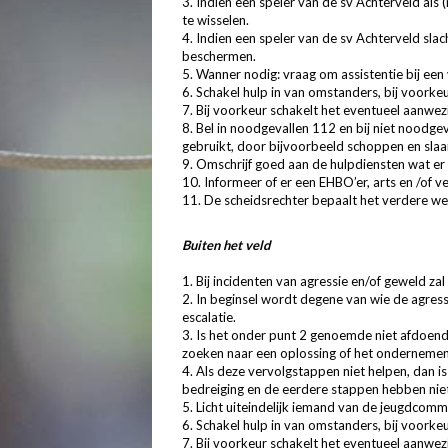
3. Indien een speler van de sv Achterveld al
te wisselen.
4. Indien een speler van de sv Achterveld sla
beschermen.
5. Wanner nodig: vraag om assistentie bij een 
6. Schakel hulp in van omstanders, bij voorke
7. Bij voorkeur schakelt het eventueel aanwez
8. Bel in noodgevallen 112 en bij niet noodge
gebruikt, door bijvoorbeeld schoppen en slaan
9. Omschrijf goed aan de hulpdiensten wat er 
10. Informeer of er een EHBO’er, arts en /of v
11. De scheidsrechter bepaalt het verdere we
Buiten het veld
1. Bij incidenten van agressie en/of geweld z
2. In beginsel wordt degene van wie de agres
escalatie.
3. Is het onder punt 2 genoemde niet afdoende
zoeken naar een oplossing of het onderneme
4. Als deze vervolgstappen niet helpen, dan is
bedreiging en de eerdere stappen hebben niet 
5. Licht uiteindelijk iemand van de jeugdcommi
6. Schakel hulp in van omstanders, bij voorke
7. Bij voorkeur schakelt het eventueel aanwez