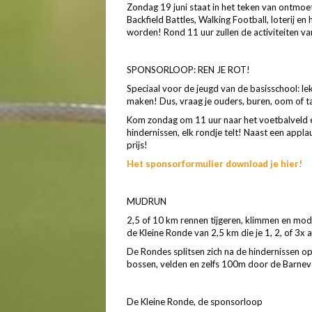
Zondag 19 juni staat in het teken van ontmoet
Backfield Battles, Walking Football, loterij e
worden! Rond 11 uur zullen de activiteiten va
SPONSORLOOP: REN JE ROT!
Speciaal voor de jeugd van de basisschool: le
ma
ken! Dus, vraag je ouders, buren, oom of t
Kom zondag om 11 uur naar het voetbalveld 
hin
dernissen, elk rondje telt! Naast een appla
prijs!
Het sponsorformulier download je hier!
MUDRUN
2,5 of 10 km rennen tijgeren, klimmen en mod
de Kleine Ronde van 2,5 km die je 1, 2, of 3x
De Rondes splitsen zich na de hindernissen o
bossen, velden en zelfs 100m door de Barneveld
De Kleine Ronde, de sponsorloop