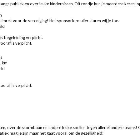
angs publiek en over leuke hindernissen. Dit rondje kun je meerdere keren l
n
imrek voor de vereniging! Het sponsorformulier sturen wij je toe.
veld
is begeleiding verplicht.
ooraf is verplicht.
ls
11 km
veld
ooraf is verplicht.
n, over de stormbaan en andere leuke spellen tegen allerlei andere teams! Ge
atiek mag je zijn maar het gaat vooral om de gezelligheid!