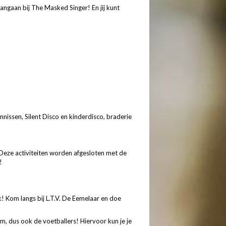
angaan bij The Masked Singer! En jij kunt
nnissen, Silent Disco en kinderdisco, braderie
Deze activiteiten worden afgesloten met de
!
! Kom langs bij L.T.V. De Eemelaar en doe
m, dus ook de voetballers! Hiervoor kun je je