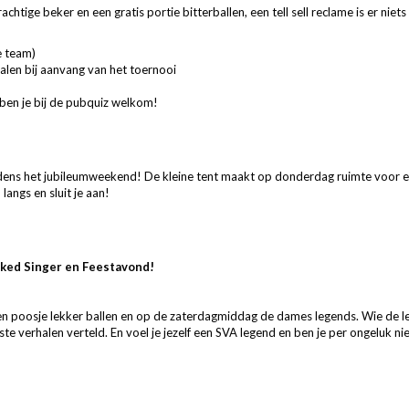
htige beker en een gratis portie bitterballen, een tell sell reclame is er niet
e team)
len bij aanvang van het toernooi
en je bij de pubquiz welkom!
jdens het jubileumweekend! De kleine tent maakt op donderdag ruimte voor e
 langs en sluit je aan!
ked Singer en Feestavond!
en poos
je lekker ballen en op de zaterdagmiddag de dames le
gends. Wie de l
ste verhalen verteld. En voel je jezelf een SVA legend en ben je per ongeluk 