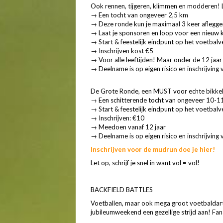
Ook rennen, tijgeren, klimmen en modderen! L
→ Een tocht van ongeveer 2,5 km
→ Deze ronde kun je maximaal 3 keer aflegge
→ Laat je sponsoren en loop voor een nieuw kl
→ Start & feestelijk eindpunt op het voetbal
→ Inschrijven kost €5
→ Voor alle leeftijden! Maar onder de 12 jaar 
→ Deelname is op eigen risico en inschrijving v
De Grote Ronde, een MUST voor echte bikke
→ Een schitterende tocht van ongeveer 10-
→ Start & feestelijk eindpunt op het voetbal
→ Inschrijven: €10
→ Meedoen vanaf 12 jaar
→ Deelname is op eigen risico en inschrijving v
Inschrijven voor de mudrun doe je hier!
Let op, schrijf je snel in want vol = vol!
BACKFIELD BATTLES
Voetballen, maar ook mega groot voetbaldarte
jubileumweekend een gezellige strijd aan! Fan