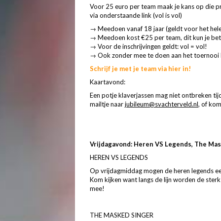
Voor 25 euro per team maak je kans op die prac
via onderstaande link (vol is vol)
→ Meedoen vanaf 18 jaar (geldt voor het hel
→ Meedoen kost €25 per team, dit kun je beta
→ Voor de inschrijvingen geldt: vol = vol!
→ Ook zonder mee te doen aan het toernooi b
Schrijf je met je team via hier in!
Kaartavond:
Een potje klaverjassen mag niet ontbreken ti
mailtje naar
jubileum@svachterveld.nl
, of kom
Vrijdagavond: Heren VS Legends, The Mas
HEREN VS LEGENDS
Op vrijdagmiddag mogen de heren legends e
Kom kijken want langs de lijn worden de sterk
mee!
THE MASKED SINGER