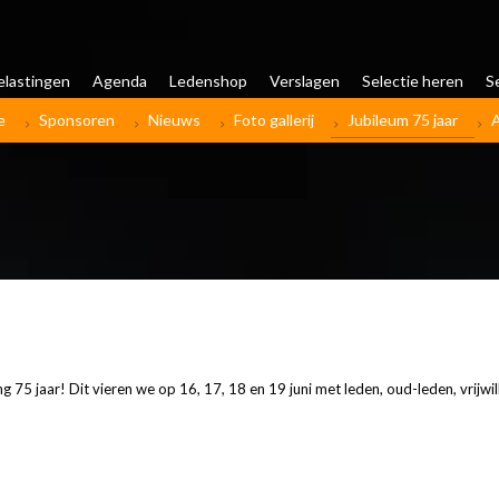
elastingen
Agenda
Ledenshop
Verslagen
Selectie heren
S
e
Sponsoren
Nieuws
Foto gallerij
Jubileum 75 jaar
 75 jaar! Dit vieren we op 16, 17, 18 en 19 juni met leden, oud-leden, vrijwi