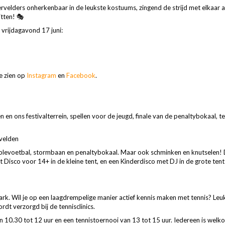
velders onherkenbaar in de leukste kostuums, zingend de strijd met elkaar a
tten! 🎭
 vrijdagavond 17 juni:
e zien op
Instagram
en
Facebook
.
en ons festivalterrein, spellen voor de jeugd, finale van de penaltybokaal, te
velden
bblevoetbal, stormbaan en penaltybokaal. Maar ook schminken en knutselen! 
nt Disco voor 14+ in de kleine tent, en een Kinderdisco met DJ in de grote tent
rk. Wil je op een laagdrempelige manier actief kennis maken met tennis? Leuk
rdt verzorgd bij de tennisclinics.
n 10.30 tot 12 uur en een tennistoernooi van 13 tot 15 uur. Iedereen is welko