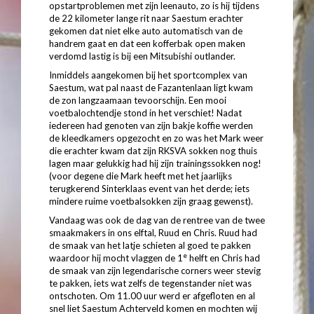
opstartproblemen met zijn leenauto, zo is hij tijdens
de 22 kilometer lange rit naar Saestum erachter
gekomen dat niet elke auto automatisch van de
handrem gaat en dat een kofferbak open maken
verdomd lastig is bij een Mitsubishi outlander.
Inmiddels aangekomen bij het sportcomplex van
Saestum, wat pal naast de Fazantenlaan ligt kwam
de zon langzaamaan tevoorschijn. Een mooi
voetbalochtendje stond in het verschiet! Nadat
iedereen had genoten van zijn bakje koffie werden
de kleedkamers opgezocht en zo was het Mark weer
die erachter kwam dat zijn RKSVA sokken nog thuis
lagen maar gelukkig had hij zijn trainingssokken nog!
(voor degene die Mark heeft met het jaarlijks
terugkerend Sinterklaas event van het derde; iets
mindere ruime voetbalsokken zijn graag gewenst).
Vandaag was ook de dag van de rentree van de twee
smaakmakers in ons elftal, Ruud en Chris. Ruud had
de smaak van het latje schieten al goed te pakken
e
waardoor hij mocht vlaggen de 1
helft en Chris had
de smaak van zijn legendarische corners weer stevig
te pakken, iets wat zelfs de tegenstander niet was
ontschoten. Om 11.00 uur werd er afgefloten en al
snel liet Saestum Achterveld komen en mochten wij