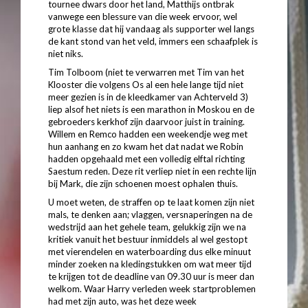
tournee dwars door het land, Matthijs ontbrak
vanwege een blessure van die week ervoor, wel
grote klasse dat hij vandaag als supporter wel langs
de kant stond van het veld, immers een schaafplek is
niet niks.
Tim Tolboom (niet te verwarren met Tim van het
Klooster die volgens Os al een hele lange tijd niet
meer gezien is in de kleedkamer van Achterveld 3)
liep alsof het niets is een marathon in Moskou en de
gebroeders kerkhof zijn daarvoor juist in training.
Willem en Remco hadden een weekendje weg met
hun aanhang en zo kwam het dat nadat we Robin
hadden opgehaald met een volledig elftal richting
Saestum reden. Deze rit verliep niet in een rechte lijn
bij Mark, die zijn schoenen moest ophalen thuis.
U moet weten, de straffen op te laat komen zijn niet
mals, te denken aan; vlaggen, versnaperingen na de
wedstrijd aan het gehele team, gelukkig zijn we na
kritiek vanuit het bestuur inmiddels al wel gestopt
met vierendelen en waterboarding dus elke minuut
minder zoeken na kledingstukken om wat meer tijd
te krijgen tot de deadline van 09.30 uur is meer dan
welkom. Waar Harry verleden week startproblemen
had met zijn auto, was het deze week