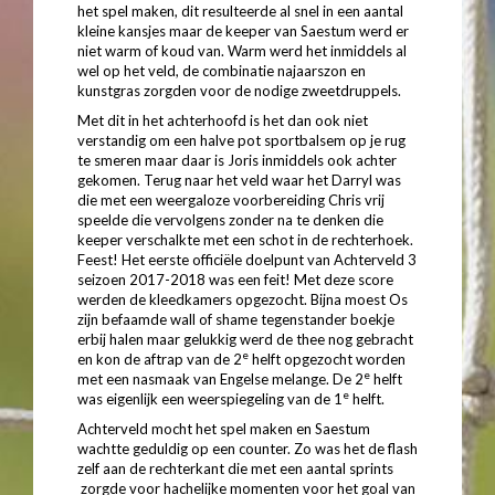
het spel maken, dit resulteerde al snel in een aantal
kleine kansjes maar de keeper van Saestum werd er
niet warm of koud van. Warm werd het inmiddels al
wel op het veld, de combinatie najaarszon en
kunstgras zorgden voor de nodige zweetdruppels.
Met dit in het achterhoofd is het dan ook niet
verstandig om een halve pot sportbalsem op je rug
te smeren maar daar is Joris inmiddels ook achter
gekomen. Terug naar het veld waar het Darryl was
die met een weergaloze voorbereiding Chris vrij
speelde die vervolgens zonder na te denken die
keeper verschalkte met een schot in de rechterhoek.
Feest! Het eerste officiële doelpunt van Achterveld 3
seizoen 2017-2018 was een feit! Met deze score
werden de kleedkamers opgezocht. Bijna moest Os
zijn befaamde wall of shame tegenstander boekje
erbij halen maar gelukkig werd de thee nog gebracht
e
en kon de aftrap van de 2
helft opgezocht worden
e
met een nasmaak van Engelse melange. De 2
helft
e
was eigenlijk een weerspiegeling van de 1
helft.
Achterveld mocht het spel maken en Saestum
wachtte geduldig op een counter. Zo was het de flash
zelf aan de rechterkant die met een aantal sprints
zorgde voor hachelijke momenten voor het goal van