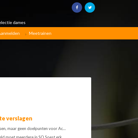
electie dames
Aanmelden
Meetrainen
te verslagen
sen, maar geen doelpunten voor Ac…
eld moet meerdere in SO Soest erk…