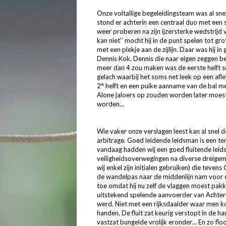
Onze voltallige begeleidingsteam was al snel
stond er achterin een centraal duo met een
weer proberen na zijn ijzersterke wedstrij
kan niet’’ mocht hij in de punt spelen tot 
met een plekje aan de zijlijn. Daar was hij 
Dennis Kok. Dennis die naar eigen zeggen bewe
meer dan 4 zou maken was de eerste helft 
gelach waarbij het soms net leek op een afl
e
2
helft en een puike aanname van de bal m
Alone jaloers op zouden worden later moest 
worden…
Wie vaker onze verslagen leest kan al snel 
arbitrage. Goed leidende leidsman is een t
vandaag hadden wij een goed fluitende leids
veiligheidsoverwegingen na diverse dreigem
wij enkel zijn initialen gebruiken) die tevens
de wandelpas naar de middenlijn nam voor d
toe omdat hij nu zelf de vlaggen moest pak
uitstekend spelende aanvoerder van Achterv
werd. Niet met een rijksdaalder waar men ko
handen. De fluit zat keurig verstopt in de h
vastzat bungelde vrolijk eronder… En zo floot