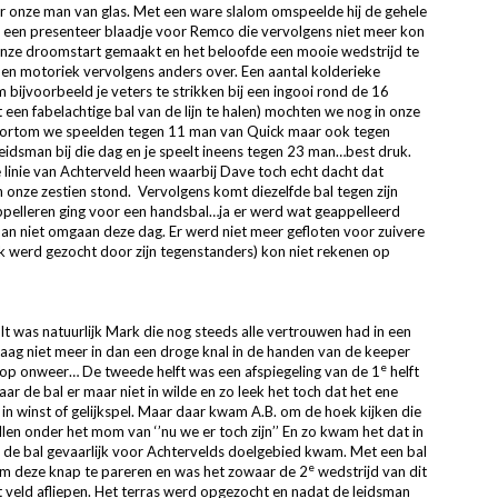
 onze man van glas. Met een ware slalom omspeelde hij de gehele
op een presenteer blaadje voor Remco die vervolgens niet meer kon
onze droomstart gemaakt en het beloofde een mooie wedstrijd te
en motoriek vervolgens anders over. Een aantal kolderieke
 bijvoorbeeld je veters te strikken bij een ingooi rond de 16
een fabelachtige bal van de lijn te halen) mochten we nog in onze
ortom we speelden tegen 11 man van Quick maar ook tegen
leidsman bij die dag en je speelt ineens tegen 23 man…best druk.
linie van Achterveld heen waarbij Dave toch echt dacht dat
n onze zestien stond. Vervolgens komt diezelfde bal tegen zijn
ppelleren ging voor een handsbal…ja er werd wat geappelleerd
an niet omgaan deze dag. Er werd niet meer gefloten voor zuivere
k werd gezocht door zijn tegenstanders) kon niet rekenen op
ult was natuurlijk Mark die nog steeds alle vertrouwen had in een
aag niet meer in dan een droge knal in de handen van de keeper
e
ht op onweer… De tweede helft was een afspiegeling van de 1
helft
r de bal er maar niet in wilde en zo leek het toch dat het ene
n winst of gelijkspel. Maar daar kwam A.B. om de hoek kijken die
len onder het mom van ‘’nu we er toch zijn’’ En zo kwam het dat in
d de bal gevaarlijk voor Achtervelds doelgebied kwam. Met een bal
e
Tim deze knap te pareren en was het zowaar de 2
wedstrijd van dit
 veld afliepen. Het terras werd opgezocht en nadat de leidsman