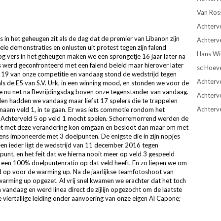
Van Ros
Achterve
s in het geheugen zit als de dag dat de premier van Libanon zijn
Achterve
le demonstraties en onlusten uit protest tegen zijn falend
Hans Wie
 vers in het geheugen maken we een sprongetje 16 jaar later na
 werd geconfronteerd met een falend beleid maar hierover later
sc Hoev
 19 van onze competitie en vandaag stond de wedstrijd tegen
Achterve
ls de E5 van S.V. Urk, in een winning mood, en stonden we voor de
e nu net na Bevrijdingsdag boven onze tegenstander van vandaag.
Achterv
en hadden we vandaag maar liefst 17 spelers die te trappelen
Achterv
aam veld 1, in te gaan. Er was iets commotie rondom het
r Achterveld 5 op veld 1 mocht spelen. Schorremorrend werden de
et met deze verandering kon omgaan en besloot dan maar om met
ens imponeerde met 3 doelpunten. De enigste die in zijn nopjes
een ieder ligt de wedstrijd van 11 december 2016 tegen
unt, en het feit dat we hierna nooit meer op veld 3 gespeeld
een 100% doelpuntenratio op dat veld heeft. En zo liepen we om
ld op voor de warming up. Na de jaarlijkse teamfotoshoot van
rming up opgezet. Al vrij snel kwamen we erachter dat het toch
andaag en werd linea direct de zijlijn opgezocht om de laatste
 viertallige leiding onder aanvoering van onze eigen Al Capone;