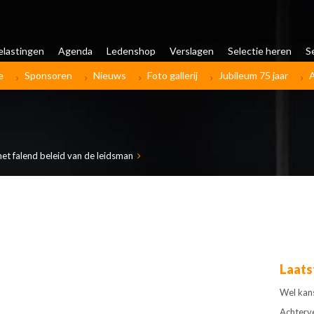
elastingen
Agenda
Ledenshop
Verslagen
Selectie heren
S
e
Sponsoren
Nieuws
Foto gallerij
Jubileum 75 jaar
het falend beleid van de leidsman
Laats
Wel kan
Achterv