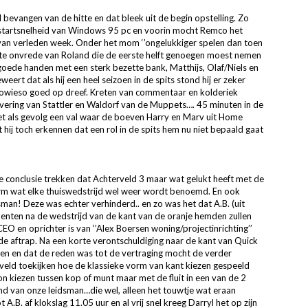
 bevangen van de hitte en dat bleek uit de begin opstelling. Zo
 startsnelheid van Windows 95 pc en voorin mocht Remco het
d van verleden week. Onder het mom ‘’ongelukkiger spelen dan toen
grote onvrede van Roland die de eerste helft genoegen moest nemen
in goede handen met een sterk bezette bank, Matthijs, Olaf/Niels en
ert dat als hij een heel seizoen in de spits stond hij er zeker
sowieso goed op dreef. Kreten van commentaar en kolderiek
evering van Stattler en Waldorf van de Muppets…. 45 minuten in de
et als gevolg een val waar de boeven Harry en Marv uit Home
hij toch erkennen dat een rol in de spits hem nu niet bepaald gaat
de conclusie trekken dat Achterveld 3 maar wat gelukt heeft met de
erm wat elke thuiswedstrijd wel weer wordt benoemd. En ook
man! Deze was echter verhinderd.. en zo was het dat A.B. (uit
enten na de wedstrijd van de kant van de oranje hemden zullen
 CEO en oprichter is van ‘’Alex Boersen woning/projectinrichting’’
e aftrap. Na een korte verontschuldiging naar de kant van Quick
ken en dat de reden was tot de vertraging mocht de verder
eld toekijken hoe de klassieke vorm van kant kiezen gespeeld
n kiezen tussen kop of munt maar met de fluit in een van de 2
and van onze leidsman…die wel, alleen het touwtje wat eraan
 A.B. af klokslag 11.05 uur en al vrij snel kreeg Darryl het op zijn