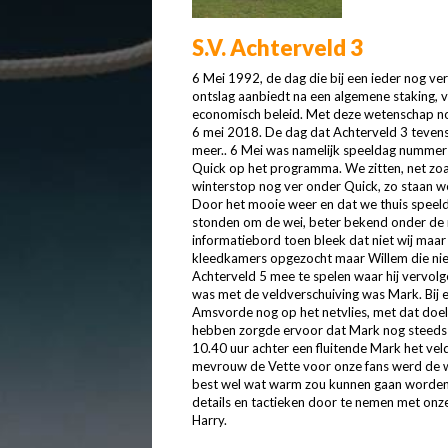
S.V. Achterveld 3
6 Mei 1992, de dag die bij een ieder nog ver
ontslag aanbiedt na een algemene staking, ve
economisch beleid. Met deze wetenschap nog
6 mei 2018. De dag dat Achterveld 3 tevens
meer.. 6 Mei was namelijk speeldag nummer
Quick op het programma. We zitten, net zoa
winterstop nog ver onder Quick, zo staan w
Door het mooie weer en dat we thuis speeld
stonden om de wei, beter bekend onder de n
informatiebord toen bleek dat niet wij maa
kleedkamers opgezocht maar Willem die ni
Achterveld 5 mee te spelen waar hij vervolg
was met de veldverschuiving was Mark. Bij 
Amsvorde nog op het netvlies, met dat doelp
hebben zorgde ervoor dat Mark nog steeds 
10.40 uur achter een fluitende Mark het ve
mevrouw de Vette voor onze fans werd de wa
best wel wat warm zou kunnen gaan worden v
details en tactieken door te nemen met onze
Harry.