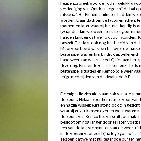
heupen…spreekwoordelijk dan gelukkig voor
verdediging van Quick en legde hij de bal 
missen.. 1-0! Binnen 3 minuten hadden we 
worden. Daar dachten de factoren scherpte 
momenten later waarbij het niet handig is om
(waar die dan wel weer sterk terugkomt met 
handen knijpen dat we nog voor stonden…K
onszelf. Tel daar ook nog het beleid van de 
Mooi voorbeeld was een bal over de laatste 
buitenspel was en hierbij druk appellerend i
hand weer aan waarna heel Quick aan het a
deze dag. En met deze druk kon onze leidsm
buitenspel situaties en Remco (die weer vaa
enige medelijden van de dwalende A.B.
De enige die zich niets aantrok van alle tum
doelpunt. Helaas voor hem zat er voor vand
en na zijn wisselbeurt stond ook zijn gezic
waarbij er zat kansen over en weer waren maa
doelpunt van Remco het verschil zou maken i
besloot om nog langer door te laten voetbal
een van de laatste minuten van de wedstrij
in de voeten voor een bijna lege goal wist 
seizoen dat we met nul tegendoelpunten het