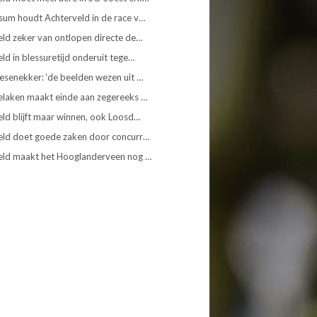
sum houdt Achterveld in de race v…
ld zeker van ontlopen directe de…
ld in blessuretijd onderuit tege…
senekker: ‘de beelden wezen uit …
elaken maakt einde aan zegereeks …
ld blijft maar winnen, ook Loosd…
eld doet goede zaken door concurr…
eld maakt het Hooglanderveen nog …