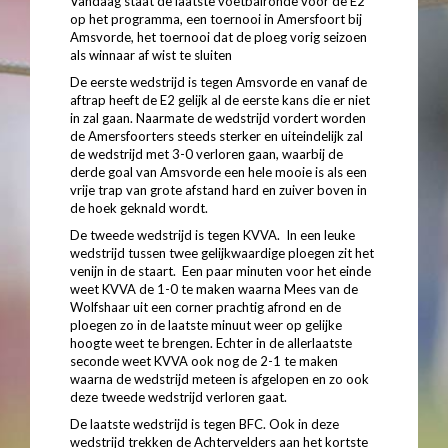
Vandaag staat de laatste voetbalronde voor de E2
op het programma, een toernooi in Amersfoort bij
Amsvorde, het toernooi dat de ploeg vorig seizoen
als winnaar af wist te sluiten
De eerste wedstrijd is tegen Amsvorde en vanaf de
aftrap heeft de E2 gelijk al de eerste kans die er niet
in zal gaan. Naarmate de wedstrijd vordert worden
de Amersfoorters steeds sterker en uiteindelijk zal
de wedstrijd met 3-0 verloren gaan, waarbij de
derde goal van Amsvorde een hele mooie is als een
vrije trap van grote afstand hard en zuiver boven in
de hoek geknald wordt.
De tweede wedstrijd is tegen KVVA. In een leuke
wedstrijd tussen twee gelijkwaardige ploegen zit het
venijn in de staart. Een paar minuten voor het einde
weet KVVA de 1-0 te maken waarna Mees van de
Wolfshaar uit een corner prachtig afrond en de
ploegen zo in de laatste minuut weer op gelijke
hoogte weet te brengen. Echter in de allerlaatste
seconde weet KVVA ook nog de 2-1 te maken
waarna de wedstrijd meteen is afgelopen en zo ook
deze tweede wedstrijd verloren gaat.
De laatste wedstrijd is tegen BFC. Ook in deze
wedstrijd trekken de Achtervelders aan het kortste