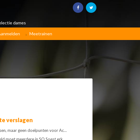
electie dames
Aanmelden
Meetrainen
te verslagen
sen, maar geen doelpunten voor Ac…
eld moet meerdere in SO Soest erk…