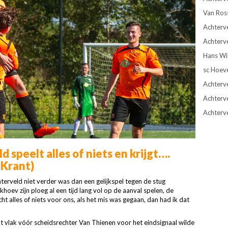
Van Ros
Achterve
Achterve
Hans Wie
sc Hoev
Achterve
Achterv
Achterv
 speelt alles of niets en krijgt….
 Krant)
terveld niet verder was dan een gelijkspel tegen de stug
hoev zijn ploeg al een tijd lang vol op de aanval spelen, de
ht alles of niets voor ons, als het mis was gegaan, dan had ik dat
nt vlak vóór scheidsrechter Van Thienen voor het eindsignaal wilde