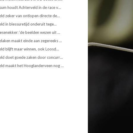
sum houdt Achterveld in de race v…
ld zeker van ontlopen directe de…
ld in blessuretijd onderuit tege…
senekker: ‘de beelden wezen uit …
elaken maakt einde aan zegereeks …
ld blijft maar winnen, ook Loosd…
eld doet goede zaken door concurr…
eld maakt het Hooglanderveen nog …