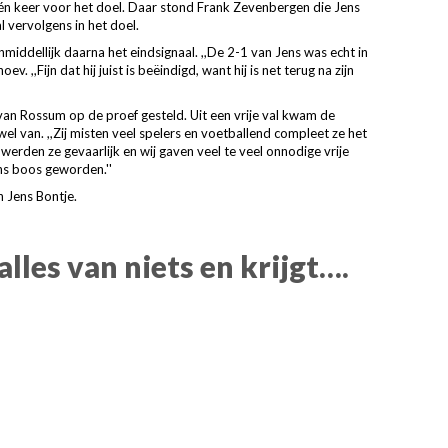
één keer voor het doel. Daar stond Frank Zevenbergen die Jens
l vervolgens in het doel.
iddellijk daarna het eindsignaal. ,,De 2-1 van Jens was echt in
v. ,,Fijn dat hij juist is beëindigd, want hij is net terug na zijn
 van Rossum op de proef gesteld. Uit een vrije val kwam de
l van. ,,Zij misten veel spelers en voetballend compleet ze het
werden ze gevaarlijk en wij gaven veel te veel onnodige vrije
ns boos geworden.''
 Jens Bontje.
lles van niets en krijgt….