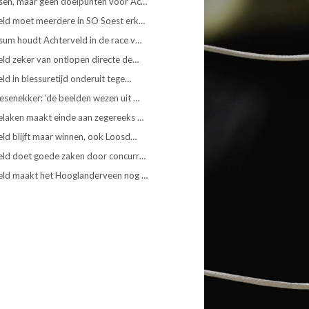
sen, maar geen doelpunten voor Ac…
eld moet meerdere in SO Soest erk…
sum houdt Achterveld in de race v…
ld zeker van ontlopen directe de…
ld in blessuretijd onderuit tege…
senekker: ‘de beelden wezen uit …
elaken maakt einde aan zegereeks …
ld blijft maar winnen, ook Loosd…
eld doet goede zaken door concurr…
eld maakt het Hooglanderveen nog …