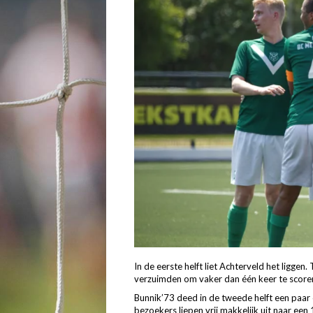
In de eerste helft liet Achterveld het ligge
verzuimden om vaker dan één keer te scoren.
Bunnik’73 deed in de tweede helft een paa
bezoekers liepen vrij makkelijk uit naar ee