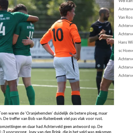
Wel kan
Achterv
Van Ros
Achterve
Achterve
Hans Wie
sc Hoev
Achterve
Achterv
Achterv
n. Toen waren de ‘Oranjehemden’ duidelijk de betere ploeg, maar
 De treffer van Bob van Ruitenbeek viel pas vlak voor rust.
r omzettingen en daar had Achterveld geen antwoord op. De
n 1-3 voorsprong. Joey van den Brink, die in het veld was gekomen