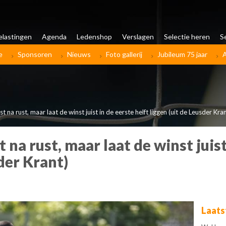
elastingen
Agenda
Ledenshop
Verslagen
Selectie heren
S
e
Sponsoren
Nieuws
Foto gallerij
Jubileum 75 jaar
t na rust, maar laat de winst juist in de eerste helft liggen (uit de Leusder Kran
 na rust, maar laat de winst juist
sder Krant)
Laats