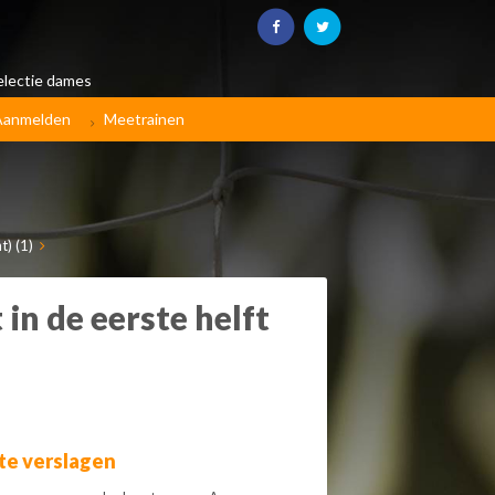
electie dames
Aanmelden
Meetrainen
t) (1)
 in de eerste helft
te verslagen