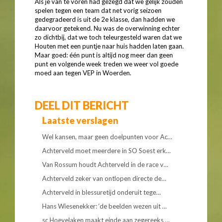
Als je van te voren had gezegd dat we gelijk zouden
spelen tegen een team dat net vorig seizoen
gedegradeerd is uit de 2e klasse, dan hadden we
daarvoor getekend. Nu was de overwinning echter
zo dichtbij, dat we toch teleurgesteld waren dat we
Houten met een puntje naar huis hadden laten gaan.
Maar goed: één punt is altijd nog meer dan geen
punt en volgende week treden we weer vol goede
moed aan tegen VEP in Woerden.
DEEL DIT BERICHT
Laatste verslagen
Wel kansen, maar geen doelpunten voor Ac…
Achterveld moet meerdere in SO Soest erk…
Van Rossum houdt Achterveld in de race v…
Achterveld zeker van ontlopen directe de…
Achterveld in blessuretijd onderuit tege…
Hans Wiesenekker: ‘de beelden wezen uit …
sc Hoevelaken maakt einde aan zegereeks …