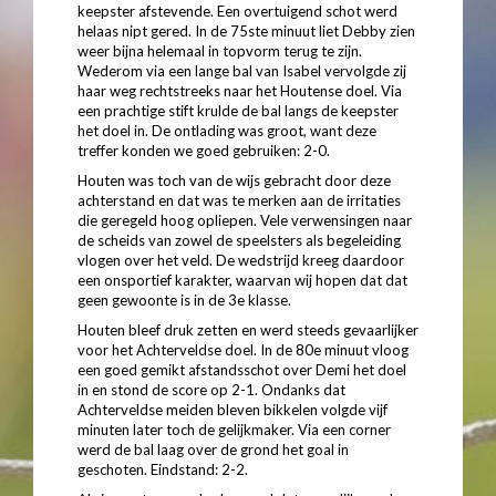
keepster afstevende. Een overtuigend schot werd
helaas nipt gered. In de 75ste minuut liet Debby zien
weer bijna helemaal in topvorm terug te zijn.
Wederom via een lange bal van Isabel vervolgde zij
haar weg rechtstreeks naar het Houtense doel. Via
een prachtige stift krulde de bal langs de keepster
het doel in. De ontlading was groot, want deze
treffer konden we goed gebruiken: 2-0.
Houten was toch van de wijs gebracht door deze
achterstand en dat was te merken aan de irritaties
die geregeld hoog opliepen. Vele verwensingen naar
de scheids van zowel de speelsters als begeleiding
vlogen over het veld. De wedstrijd kreeg daardoor
een onsportief karakter, waarvan wij hopen dat dat
geen gewoonte is in de 3e klasse.
Houten bleef druk zetten en werd steeds gevaarlijker
voor het Achterveldse doel. In de 80e minuut vloog
een goed gemikt afstandsschot over Demi het doel
in en stond de score op 2-1. Ondanks dat
Achterveldse meiden bleven bikkelen volgde vijf
minuten later toch de gelijkmaker. Via een corner
werd de bal laag over de grond het goal in
geschoten. Eindstand: 2-2.