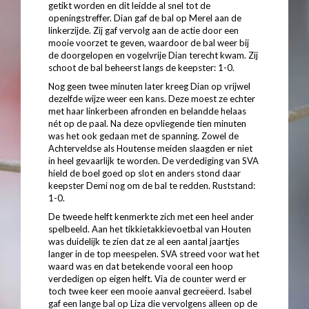
getikt worden en dit leidde al snel tot de
openingstreffer. Dian gaf de bal op Merel aan de
linkerzijde. Zij gaf vervolg aan de actie door een
mooie voorzet te geven, waardoor de bal weer bij
de doorgelopen en vogelvrije Dian terecht kwam. Zij
schoot de bal beheerst langs de keepster: 1-0.
Nog geen twee minuten later kreeg Dian op vrijwel
dezelfde wijze weer een kans. Deze moest ze echter
met haar linkerbeen afronden en belandde helaas
nét op de paal. Na deze opvliegende tien minuten
was het ook gedaan met de spanning. Zowel de
Achterveldse als Houtense meiden slaagden er niet
in heel gevaarlijk te worden. De verdediging van SVA
hield de boel goed op slot en anders stond daar
keepster Demi nog om de bal te redden. Ruststand:
1-0.
De tweede helft kenmerkte zich met een heel ander
spelbeeld. Aan het tikkietakkievoetbal van Houten
was duidelijk te zien dat ze al een aantal jaartjes
langer in de top meespelen. SVA streed voor wat het
waard was en dat betekende vooral een hoop
verdedigen op eigen helft. Via de counter werd er
toch twee keer een mooie aanval gecreëerd. Isabel
gaf een lange bal op Liza die vervolgens alleen op de