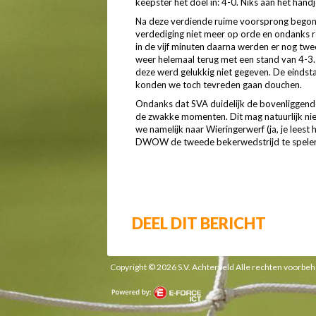
keepster het doel in: 4-0. Niks aan het hand
Na deze verdiende ruime voorsprong begon 
verdediging niet meer op orde en ondanks 
in de vijf minuten daarna werden er nog twe
weer helemaal terug met een stand van 4-3.
deze werd gelukkig niet gegeven. De eindst
konden we toch tevreden gaan douchen.
Ondanks dat SVA duidelijk de bovenliggende
de zwakke momenten. Dit mag natuurlijk n
we namelijk naar Wieringerwerf (ja, je leest
DWOW de tweede bekerwedstrijd te spele
DEEL DIT BERICHT
Copyright © 2026 S.V. Achterveld Alle rechten voorb