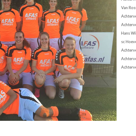
Van Ros
Achterve
Achterve
Hans Wie
sc Hoev
Achterve
Achterv
Achterv