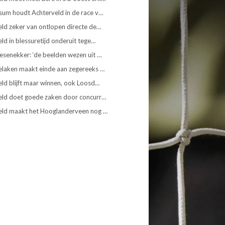
sum houdt Achterveld in de race v…
ld zeker van ontlopen directe de…
ld in blessuretijd onderuit tege…
senekker: ‘de beelden wezen uit …
elaken maakt einde aan zegereeks …
ld blijft maar winnen, ook Loosd…
eld doet goede zaken door concurr…
eld maakt het Hooglanderveen nog …