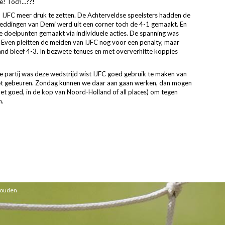
je! Toch…??!
IJFC meer druk te zetten. De Achterveldse speelsters hadden de
reddingen van Demi werd uit een corner toch de 4-1 gemaakt. En
e doelpunten gemaakt via individuele acties. De spanning was
 Even pleitten de meiden van IJFC nog voor een penalty, maar
and bleef 4-3. In bezwete tenues en met oververhitte koppies
 partij was deze wedstrijd wist IJFC goed gebruik te maken van
iet gebeuren. Zondag kunnen we daar aan gaan werken, dan mogen
 het goed, in de kop van Noord-Holland of all places) om tegen
n.
ehouden