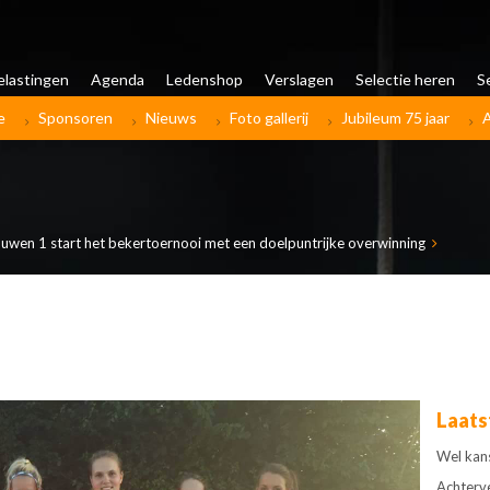
elastingen
Agenda
Ledenshop
Verslagen
Selectie heren
S
e
Sponsoren
Nieuws
Foto gallerij
Jubileum 75 jaar
wen 1 start het bekertoernooi met een doelpuntrijke overwinning
Laats
Wel kan
Achterv