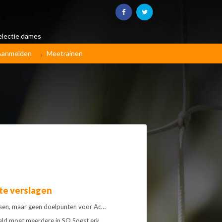
electie dames
Aanmelden
Meetrainen
te verslagen
sen, maar geen doelpunten voor Ac…
eld moet meerdere in SO Soest erk…