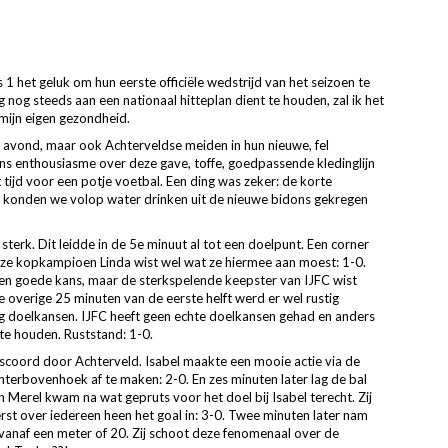
 het geluk om hun eerste officiële wedstrijd van het seizoen te
nog steeds aan een nationaal hitteplan dient te houden, zal ik het
 mijn eigen gezondheid.
 avond, maar ook Achterveldse meiden in hun nieuwe, fel
ns enthousiasme over deze gave, toffe, goedpassende kledinglijn
tijd voor een potje voetbal. Een ding was zeker: de korte
konden we volop water drinken uit de nieuwe bidons gekregen
terk. Dit leidde in de 5e minuut al tot een doelpunt. Een corner
nze kopkampioen Linda wist wel wat ze hiermee aan moest: 1-0.
n goede kans, maar de sterkspelende keepster van IJFC wist
e overige 25 minuten van de eerste helft werd er wel rustig
ig doelkansen. IJFC heeft geen echte doelkansen gehad en anders
te houden. Ruststand: 1-0.
scoord door Achterveld. Isabel maakte een mooie actie via de
chterbovenhoek af te maken: 2-0. En zes minuten later lag de bal
an Merel kwam na wat gepruts voor het doel bij Isabel terecht. Zij
t over iedereen heen het goal in: 3-0. Twee minuten later nam
p vanaf een meter of 20. Zij schoot deze fenomenaal over de