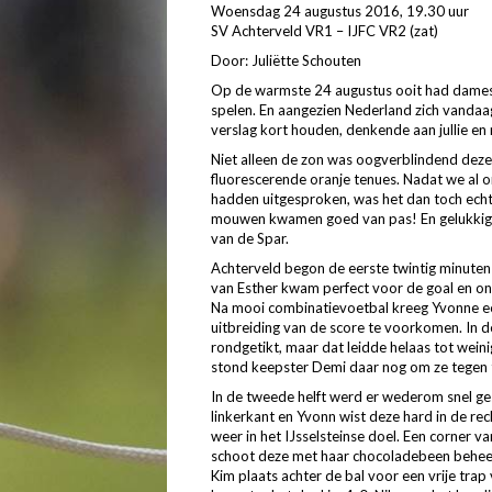
Woensdag 24 augustus 2016, 19.30 uur
SV Achterveld VR1 – IJFC VR2 (zat)
Door: Juliëtte Schouten
Op de warmste 24 augustus ooit had dames 1
spelen. En aangezien Nederland zich vandaag 
verslag kort houden, denkende aan jullie en
Niet alleen de zon was oogverblindend deze
fluorescerende oranje tenues. Nadat we al o
hadden uitgesproken, was het dan toch echt 
mouwen kwamen goed van pas! En gelukkig 
van de Spar.
Achterveld begon de eerste twintig minuten s
van Esther kwam perfect voor de goal en o
Na mooi combinatievoetbal kreeg Yvonne ee
uitbreiding van de score te voorkomen. In d
rondgetikt, maar dat leidde helaas tot wein
stond keepster Demi daar nog om ze tegen 
In de tweede helft werd er wederom snel ge
linkerkant en Yvonn wist deze hard in de re
weer in het IJsselsteinse doel. Een corner v
schoot deze met haar chocoladebeen beheers
Kim plaats achter de bal voor een vrije tra