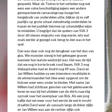
gespeeld. Waar de Tiutres in het verleden nog wel
eens een valse beschuldiging jegens een andere
gerespecteerde carnavalsgroep inzage het
hergebruik van onderdelen uitte, blijken zij nu zelf
jaarlijks op grote schaal stelselmatig onderdelen te
kopen en het publiek hiermee op schandelijke wijze
te misleiden. U begrijpt dat de spelers van SVA 3
door dit nieuws enigszins van slag waren, iets wat
zoals eerder al gezegd ook terug te zien was in het
spel.
Dan was daar ook nog de terugkeer van het duo van
glas. We moesten stevig in het geheugen graven
wanneer hun laatste wedstrijd was. Het was de tijd
dat we nog in korte broek rond liepen, SVA 3 nog
titelaspiraties had en André nog 49 was. Daryl en
Jan Willem hadden na een intensieve revalidatie in
de wintermaanden het idee weer opgevat om de
kicksen weer eens onder te binden. Met name Jan
Willem had zichtbaar genoten van het geblesseerde
leven en was bij het uitdelen van de shirts naarstig
opzoek naar het exemplaar van Rick. Als een jong
kalfje dat net weer voor het eerste de wei in mocht
draafde Daryl weer als vanouds langs de linker zijlijn
en Jan Willem was aan de rechter zijlijn ook