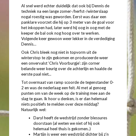
Al snel werd echter duidelijk dat ook bij Dennis de
techniek na een lange zomer-/herfst-/winterslaap
nogal roestig was geworden. Eerst was daar een
panklare voorzet die hij op 3 meter van de goal voor
het inkoppen had, later werd hij oog in oog met de
keeper de bal ook nog hoog over te werken.
Volgende keer gewoon weer lekker in de verdediging
Dennis…
Ook Chris bleek nog niet in topvorm uit de
winterstop te zijn gekomen en produceerde weer
een onvervalst ‘Chris Voorburgje’: zijn corner
belande weer keurig over de achterlijn en haalde de
eerste paal niet...
Tot overmaat van ramp scoorde de tegenstander 0-
2 en was de nederlaag een feit. Al met al genoeg
punten om van de week op de training mee aan de
slag te gaan. Ik hoor u denken, is er dan helemaal
niets positiefs te melden over deze middag?
Natuurlijk wel:
Daryl heeft de wedstrijd zonder blessures
doorstaan (al weten we niet of hij ook
helemaal heel thuis is gekomen..)
Martijn is weer een wedstrijd dichter bij z’n