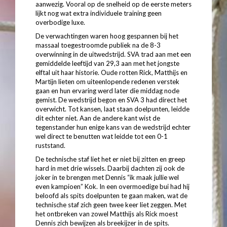
aanwezig. Vooral op de snelheid op de eerste meters
lijkt nog wat extra individuele training geen
overbodige luxe.
De verwachtingen waren hoog gespannen bij het
massaal toegestroomde publiek na de 8-3
overwinning in de uitwedstrijd. SVA trad aan met een
gemiddelde leeftijd van 29,3 aan met het jongste
elftal uit haar historie. Oude rotten Rick, Matthijs en
Martijn lieten om uiteenlopende redenen verstek
gaan en hun ervaring werd later die middag node
gemist. De wedstrijd begon en SVA 3 had direct het
overwicht. Tot kansen, laat staan doelpunten, leidde
dit echter niet. Aan de andere kant wist de
tegenstander hun enige kans van de wedstrijd echter
wel direct te benutten wat leidde tot een 0-1
ruststand.
De technische staf liet het er niet bij zitten en greep
hard in met drie wissels. Daarbij dachten zij ook de
joker in te brengen met Dennis “ik maak jullie wel
even kampioen” Kok. In een overmoedige bui had hij
beloofd als spits doelpunten te gaan maken, wat de
technische staf zich geen twee keer liet zeggen. Met
het ontbreken van zowel Matthijs als Rick moest
Dennis zich bewijzen als breekijzer in de spits.