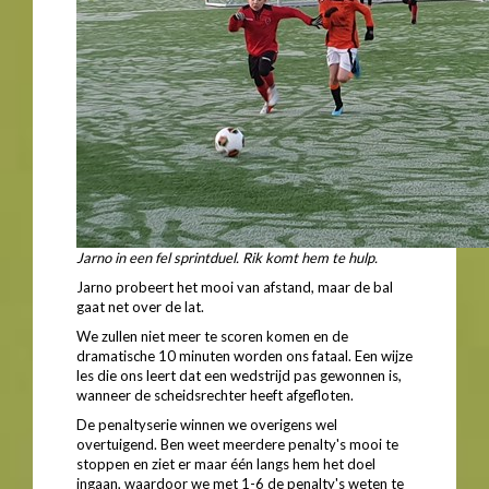
Jarno in een fel sprintduel. Rik komt hem te hulp.
Jarno probeert het mooi van afstand, maar de bal
gaat net over de lat.
We zullen niet meer te scoren komen en de
dramatische 10 minuten worden ons fataal. Een wijze
les die ons leert dat een wedstrijd pas gewonnen is,
wanneer de scheidsrechter heeft afgefloten.
De penaltyserie winnen we overigens wel
overtuigend. Ben weet meerdere penalty's mooi te
stoppen en ziet er maar één langs hem het doel
ingaan, waardoor we met 1-6 de penalty's weten te