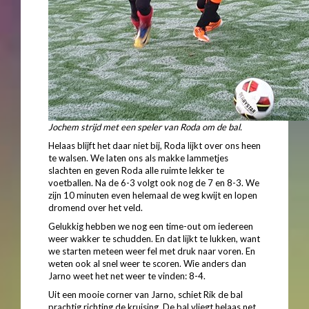
Jochem strijd met een speler van Roda om de bal.
Helaas blijft het daar niet bij, Roda lijkt over ons heen
te walsen. We laten ons als makke lammetjes
slachten en geven Roda alle ruimte lekker te
voetballen. Na de 6-3 volgt ook nog de 7 en 8-3. We
zijn 10 minuten even helemaal de weg kwijt en lopen
dromend over het veld.
Gelukkig hebben we nog een time-out om iedereen
weer wakker te schudden. En dat lijkt te lukken, want
we starten meteen weer fel met druk naar voren. En
weten ook al snel weer te scoren. Wie anders dan
Jarno weet het net weer te vinden: 8-4.
Uit een mooie corner van Jarno, schiet Rik de bal
prachtig richting de kruising. De bal vliegt helaas net