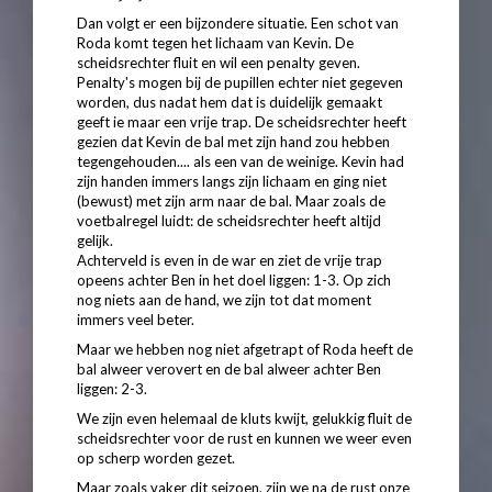
Dan volgt er een bijzondere situatie. Een schot van
Roda komt tegen het lichaam van Kevin. De
scheidsrechter fluit en wil een penalty geven.
Penalty's mogen bij de pupillen echter niet gegeven
worden, dus nadat hem dat is duidelijk gemaakt
geeft ie maar een vrije trap. De scheidsrechter heeft
gezien dat Kevin de bal met zijn hand zou hebben
tegengehouden.... als een van de weinige. Kevin had
zijn handen immers langs zijn lichaam en ging niet
(bewust) met zijn arm naar de bal. Maar zoals de
voetbalregel luidt: de scheidsrechter heeft altijd
gelijk.
Achterveld is even in de war en ziet de vrije trap
opeens achter Ben in het doel liggen: 1-3. Op zich
nog niets aan de hand, we zijn tot dat moment
immers veel beter.
Maar we hebben nog niet afgetrapt of Roda heeft de
bal alweer verovert en de bal alweer achter Ben
liggen: 2-3.
We zijn even helemaal de kluts kwijt, gelukkig fluit de
scheidsrechter voor de rust en kunnen we weer even
op scherp worden gezet.
Maar zoals vaker dit seizoen, zijn we na de rust onze