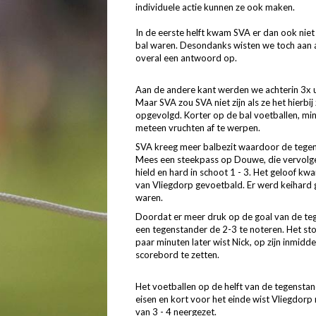
individuele actie kunnen ze ook maken.
In de eerste helft kwam SVA er dan ook niet
bal waren. Desondanks wisten we toch aan a
overal een antwoord op.
Aan de andere kant werden we achterin 3x u
Maar SVA zou SVA niet zijn als ze het hierbi
opgevolgd. Korter op de bal voetballen, m
meteen vruchten af te werpen.
SVA kreeg meer balbezit waardoor de tege
Mees een steekpass op Douwe, die vervolge
hield en hard in schoot 1 - 3. Het geloof k
van Vliegdorp gevoetbald. Er werd keihard g
waren.
Doordat er meer druk op de goal van de teg
een tegenstander de 2-3 te noteren. Het s
paar minuten later wist Nick, op zijn inmid
scorebord te zetten.
Het voetballen op de helft van de tegenstan
eisen en kort voor het einde wist Vliegdorp
van 3 - 4 neergezet.