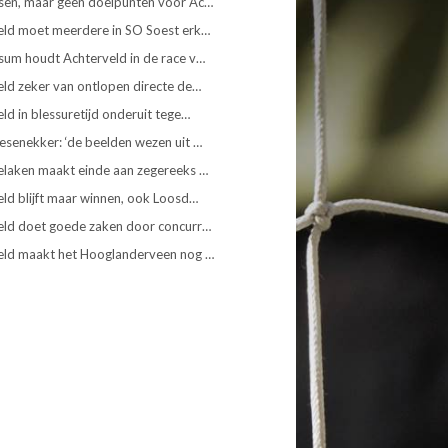
sen, maar geen doelpunten voor Ac…
eld moet meerdere in SO Soest erk…
sum houdt Achterveld in de race v…
ld zeker van ontlopen directe de…
ld in blessuretijd onderuit tege…
senekker: ‘de beelden wezen uit …
elaken maakt einde aan zegereeks …
ld blijft maar winnen, ook Loosd…
eld doet goede zaken door concurr…
eld maakt het Hooglanderveen nog …