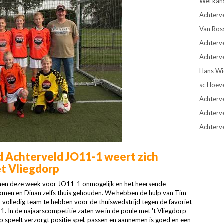
Wel kan
Achterv
Van Ros
Achterve
Achterve
Hans Wie
sc Hoev
Achterve
Achterv
Achterv
d Achterveld JO11-1 weert zich
et Vliegdorp
en deze week voor JO11-1 onmogelijk en het heersende
nomen en Dinan zelfs thuis gehouden. We hebben de hulp van Tim
olledig team te hebben voor de thuiswedstrijd tegen de favoriet
. In de najaarscompetitie zaten we in de poule met 't Vliegdorp
p speelt verzorgt positie spel, passen en aannemen is goed en een