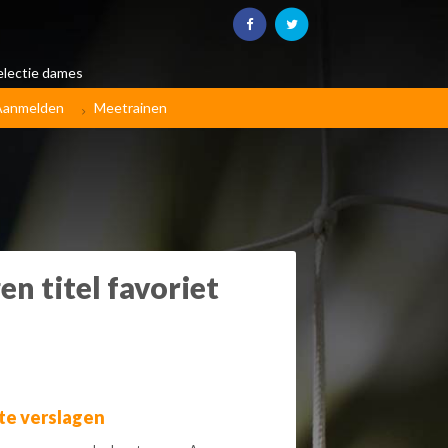
electie dames
Aanmelden
Meetrainen
n titel favoriet
te verslagen