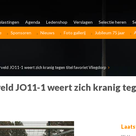
elastingen
Agenda
Ledenshop
Verslagen
Selectie heren
S
e
Sponsoren
Nieuws
Foto gallerij
Jubileum 75 jaar
eld JO11-1 weert zich kranig tegen titel favoriet Vliegdorp
d JO11-1 weert zich kranig tege
Laats