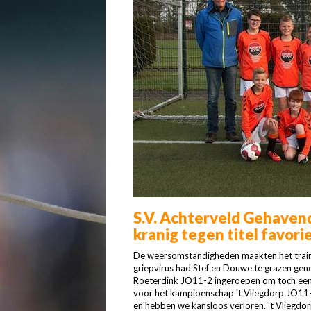
S.V. Achterveld Gehaven
kranig tegen titel favori
De weersomstandigheden maakten het train
griepvirus had Stef en Douwe te grazen ge
Roeterdink JO11-2 ingeroepen om toch een v
voor het kampioenschap 't Vliegdorp JO11-1
en hebben we kansloos verloren. 't Vliegdor