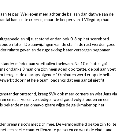
 aan te pas. We liepen meer achter de bal aan dan dat we aan de
antal kansen te creëren, maar de keeper van 't Vliegdorp had
itgespeeld en bij rust stond er dan ook 0-3 op het scorebord.
j zouden laten. De aanwijzingen van de staf in de rust werden goed
inder ruimte geven en de rugdekking beter verzorgen begonnen
nstander minder aan voetballen toekwam. Na 10 minuten gaf
ns ondanks 3 man om zich heen goed doorzette, de bal aan voet
wam terug en de daaropvolgende 10 minuten werd er op de helft
ewerkt door het hele team, ondanks dat een aantal niet fit
enstander ontstond, kreeg SVA ook meer corners en wist Jens via
toren en naar voren verdedigen werd goed volgehouden en een
dels bekende maar onnavolgbare wijze de gelijkmaker op het
der breng risico's met zich mee. De vermoeidheid begon zijn tol te
 met een snelle counter Renzo te passeren en werd de eindstand