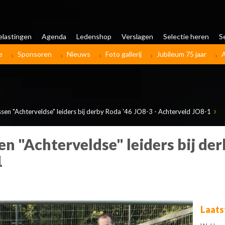
elastingen
Agenda
Ledenshop
Verslagen
Selectie heren
S
e
Sponsoren
Nieuws
Foto gallerij
Jubileum 75 jaar
sen "Achterveldse" leiders bij derby Roda '46 JO8-3 - Achterveld JO8-1
n "Achterveldse" leiders bij de
1
Laats