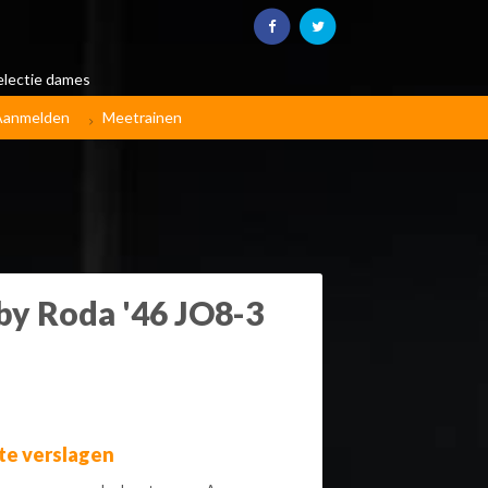
electie dames
Aanmelden
Meetrainen
rby Roda '46 JO8-3
te verslagen