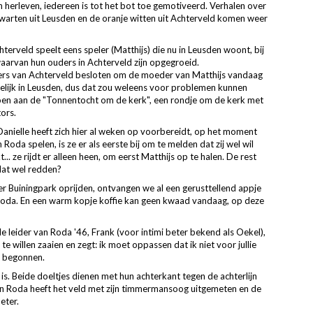
 herleven, iedereen is tot het bot toe gemotiveerd. Verhalen over
zwarten uit Leusden en de oranje witten uit Achterveld komen weer
erveld speelt eens speler (Matthijs) die nu in Leusden woont, bij
aarvan hun ouders in Achterveld zijn opgegroeid.
ders van Achterveld besloten om de moeder van Matthijs vandaag
amelijk in Leusden, dus dat zou weleens voor problemen kunnen
oen aan de "Tonnentocht om de kerk", een rondje om de kerk met
ors.
anielle heeft zich hier al weken op voorbereidt, op het moment
oda spelen, is ze er als eerste bij om te melden dat zij wel wil
. ze rijdt er alleen heen, om eerst Matthijs op te halen. De rest
dat wel redden?
 Buiningpark oprijden, ontvangen we al een gerusttellend appje
an Roda. En een warm kopje koffie kan geen kwaad vandaag, op deze
 leider van Roda '46, Frank (voor intimi beter bekend als Oekel),
 te willen zaaien en zegt: ik moet oppassen dat ik niet voor jullie
kt begonnen.
 is. Beide doeltjes dienen met hun achterkant tegen de achterlijn
van Roda heeft het veld met zijn timmermansoog uitgemeten en de
meter.