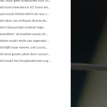
sen, maar geen doelpunten voor Ac…
eld moet meerdere in SO Soest erk…
sum houdt Achterveld in de race v…
ld zeker van ontlopen directe de…
ld in blessuretijd onderuit tege…
senekker: ‘de beelden wezen uit …
elaken maakt einde aan zegereeks …
ld blijft maar winnen, ook Loosd…
eld doet goede zaken door concurr…
eld maakt het Hooglanderveen nog …