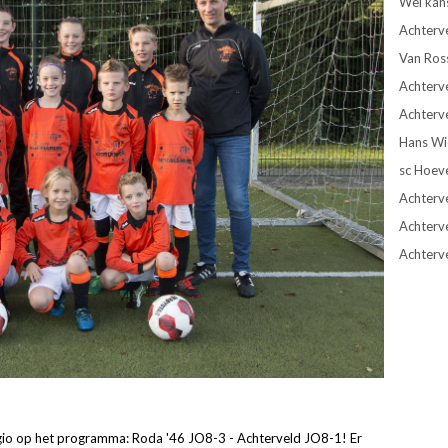
Wel kan
Achterv
Van Ros
Achterve
Achterve
Hans Wie
sc Hoev
Achterve
Achterv
Achterv
gio op het programma: Roda '46 JO8-3 - Achterveld JO8-1! Er