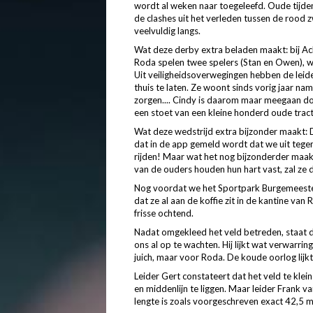
wordt al weken naar toegeleefd. Oude tijden
de clashes uit het verleden tussen de rood 
veelvuldig langs.
Wat deze derby extra beladen maakt: bij Acht
Roda spelen twee spelers (Stan en Owen), w
Uit veiligheidsoverwegingen hebben de lei
thuis te laten. Ze woont sinds vorig jaar n
zorgen.... Cindy is daarom maar meegaan d
een stoet van een kleine honderd oude tract
Wat deze wedstrijd extra bijzonder maakt: D
dat in de app gemeld wordt dat we uit tegen R
rijden! Maar wat het nog bijzonderder maakt..
van de ouders houden hun hart vast, zal ze 
Nog voordat we het Sportpark Burgemeester
dat ze al aan de koffie zit in de kantine v
frisse ochtend.
Nadat omgekleed het veld betreden, staat de
ons al op te wachten. Hij lijkt wat verwarring
juich, maar voor Roda. De koude oorlog lij
Leider Gert constateert dat het veld te klein
en middenlijn te liggen. Maar leider Frank 
lengte is zoals voorgeschreven exact 42,5 