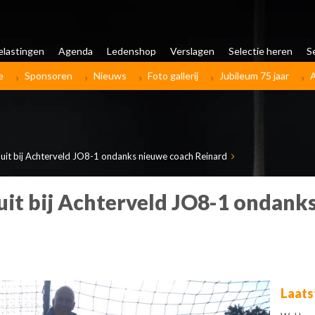
elastingen
Agenda
Ledenshop
Verslagen
Selectie heren
S
e
Sponsoren
Nieuws
Foto gallerij
Jubileum 75 jaar
ft uit bij Achterveld JO8-1 ondanks nieuwe coach Reinard
 uit bij Achterveld JO8-1 ondan
Laats