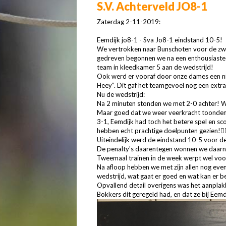
S.V. Achterveld JO8-1
Zaterdag 2-11-2019:
Eemdijk jo8-1 - Sva Jo8-1 eindstand 10-5!
We vertrokken naar Bunschoten voor de zwa
gedreven begonnen we na een enthousiaste
team in kleedkamer 5 aan de wedstrijd!
Ook werd er vooraf door onze dames een nieu
Heey”. Dit gaf het teamgevoel nog een extra
Nu de wedstrijd:
Na 2 minuten stonden we met 2-0 achter! 
Maar goed dat we weer veerkracht toonden
3-1, Eemdijk had toch het betere spel en s
hebben echt prachtige doelpunten gezien!👌🏼
Uiteindelijk werd de eindstand 10-5 voor d
De penalty's daarentegen wonnen we daarna
Tweemaal trainen in de week werpt wel voor
Na afloop hebben we met zijn allen nog eve
wedstrijd, wat gaat er goed en wat kan er be
Opvallend detail overigens was het aanplak
Bokkers dit geregeld had, en dat ze bij Eem