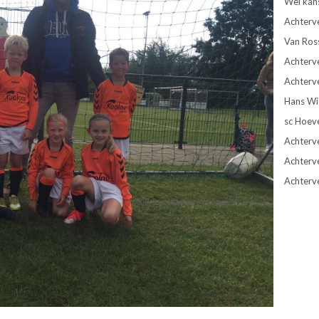
Wel kan
Achterv
Van Ros
Achterve
Achterve
Hans Wie
sc Hoev
Achterve
Achterv
Achterv