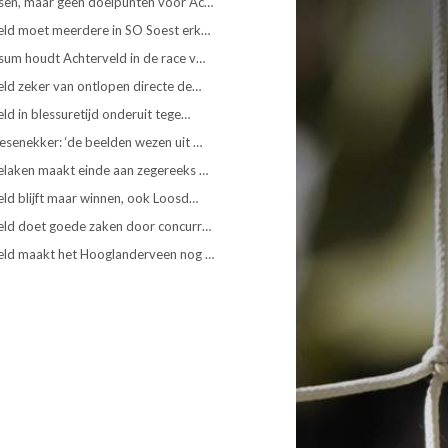
sen, maar geen doelpunten voor Ac…
eld moet meerdere in SO Soest erk…
sum houdt Achterveld in de race v…
ld zeker van ontlopen directe de…
ld in blessuretijd onderuit tege…
senekker: ‘de beelden wezen uit …
elaken maakt einde aan zegereeks …
ld blijft maar winnen, ook Loosd…
eld doet goede zaken door concurr…
eld maakt het Hooglanderveen nog …