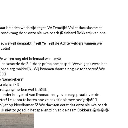
ar beladen wedstrijd tegen Vv Eemdijk! Vol enthousiasme en
 rondvraag door onze nieuwe coach (Reinhard Bokkers) van ons
we yell gemaakt! “Yell Yell Yell de Achtervelders winnen wel,
 zetje!
We waren nog niet helemaal wakker😅
 en scoorde de 2-1 door prima samenspel! Vervolgens werd het
coorde erg makkelijk! Wij kwamen daarna nog 4x tot scoren! We
👌🏼
e “Eemdiekers”
 glansrijk!!
uitgang merken we! 👌🏼⚽💪🏼
n onder het genot van limonade nog even nagepraat over de
ter! Leuk om te horen hoe ze er zelf ook mee bezig zijn!👌🏼
biljet op kleedkamer 5! We dachten eerst dat onze nieuwe coach
dijk niet zo goed in het spellen zijn van de naam Bokkers!😱🙈😂😂