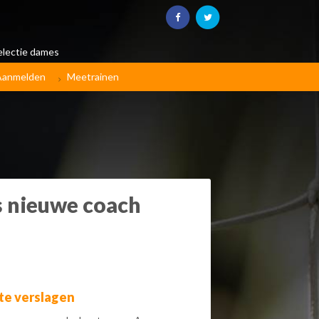
electie dames
Aanmelden
Meetrainen
ks nieuwe coach
te verslagen