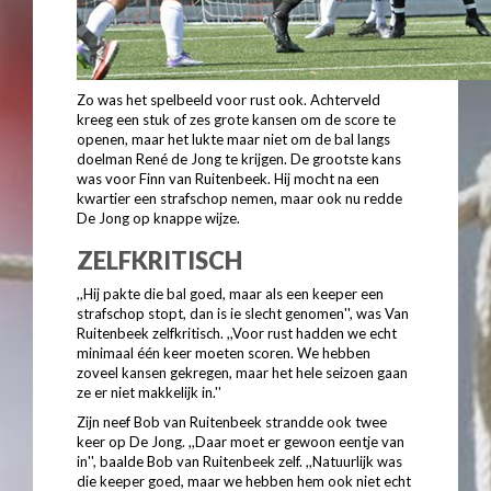
Zo was het spelbeeld voor rust ook. Achterveld
kreeg een stuk of zes grote kansen om de score te
openen, maar het lukte maar niet om de bal langs
doelman René de Jong te krijgen. De grootste kans
was voor Finn van Ruitenbeek. Hij mocht na een
kwartier een strafschop nemen, maar ook nu redde
De Jong op knappe wijze.
ZELFKRITISCH
,,Hij pakte die bal goed, maar als een keeper een
strafschop stopt, dan is ie slecht genomen'', was Van
Ruitenbeek zelfkritisch. ,,Voor rust hadden we echt
minimaal één keer moeten scoren. We hebben
zoveel kansen gekregen, maar het hele seizoen gaan
ze er niet makkelijk in.''
Zijn neef Bob van Ruitenbeek strandde ook twee
keer op De Jong. ,,Daar moet er gewoon eentje van
in'', baalde Bob van Ruitenbeek zelf. ,,Natuurlijk was
die keeper goed, maar we hebben hem ook niet echt