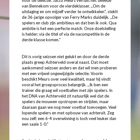
voor de selectie. Jacco Meurs verruilt het tweede
van Bennekom voor de vierdeklasser. ,,Om de
uitdaging en om mijzelf verder te ontwikkelen", steklt
de 36-jarige opvolger van Ferry Marks duidelijk. ,,De
spelers en club zijn ambitieus en dat ben ik ook. Qua
ambitie is het een perfecte match. Onze doelstelling
is helder; via de titel of via de nacompetitie in de
derde klasse komen."
Dit is vorig seizoen niet gelukt en door de derde
plaats greep Achterveld overal naast. Dat moet
aankomend seizoen anders en dat wil men proberen
met een vrijwel ongewijzigde selectie. Voorin
beschikt Meurs over veel kwaliteit, maar hij vindt
vooral het groepsproces belangrijk. ,,Ik ben een
trainer die graag wil voetballen met zijn spelers. In
het DNA van Achterveld zit natuurlijk wel dat de
spelers de mouwen opstropen en strijden, maar
daaraan gaan we nog meer voetbal toevoegen. Veel
lopende spelers en met opbouw van achteruit. Zeg
nou zelf; een 6-4 overwinning is toch veel leuker dan
een saaie 1-0."