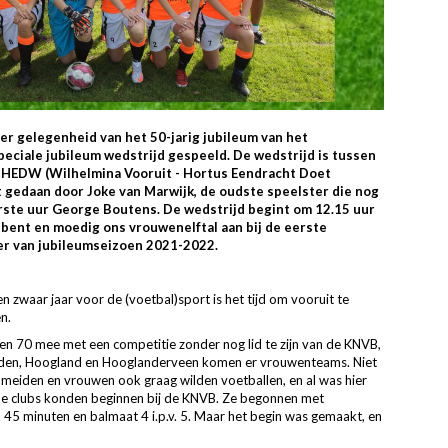
r gelegenheid van het 50-jarig jubileum van het
eciale jubileum wedstrijd gespeeld. De wedstrijd is tussen
HEDW (Wilhelmina Vooruit - Hortus Eendracht Doet
 gedaan door Joke van Marwijk, de oudste speelster die nog
eerste uur George Boutens. De wedstrijd begint om 12.15 uur
j bent en moedig ons vrouwenelftal aan bij de eerste
der van jubileumseizoen 2021-2022.
 zwaar jaar voor de (voetbal)sport is het tijd om vooruit te
n.
en 70 mee met een competitie zonder nog lid te zijn van de KNVB,
Leusden, Hoogland en Hooglanderveen komen er vrouwenteams. Niet
 meiden en vrouwen ook graag wilden voetballen, en al was hier
 de clubs konden beginnen bij de KNVB. Ze begonnen met
. 45 minuten en balmaat 4 i.p.v. 5. Maar het begin was gemaakt, en