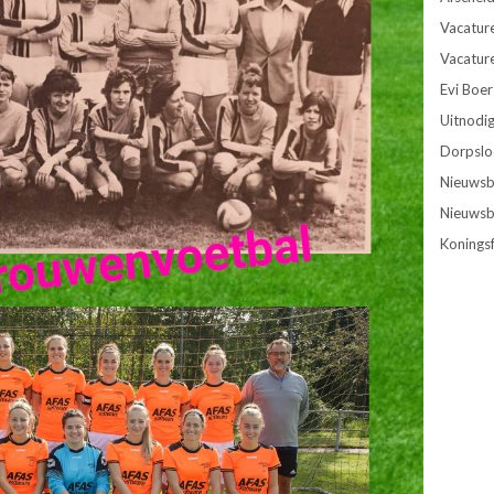
Vacature
Vacature
Evi Boe
Uitnodig
Dorpslo
Nieuwsbr
Nieuwsbr
Konings