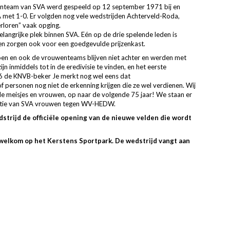
uwenteam van SVA werd gespeeld op 12 september 1971 bij en
met 1-0. Er volgden nog vele wedstrijden Achterveld-Roda,
erloren” vaak opging.
angrijke plek binnen SVA. Eén op de drie spelende leden is
n zorgen ook voor een goedgevulde prijzenkast.
en en ook de vrouwenteams blijven niet achter en werden met
 inmiddels tot in de eredivisie te vinden, en het eerste
16 de KNVB-beker Je merkt nog wel eens dat
 personen nog niet de erkenning krijgen die ze wel verdienen. Wij
nde meisjes en vrouwen, op naar de volgende 75 jaar! We staan er
meditie van SVA vrouwen tegen WV-HEDW.
strijd de officiële opening van de nieuwe velden die wordt
welkom op het Kerstens Sportpark. De wedstrijd vangt aan