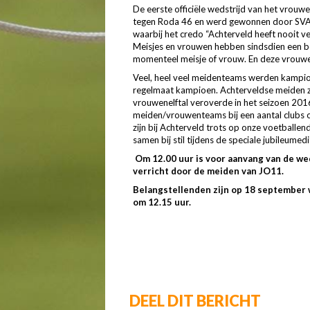
De eerste officiële wedstrijd van het vro
tegen Roda 46 en werd gewonnen door SVA 
waarbij het credo “Achterveld heeft nooit v
Meisjes en vrouwen hebben sindsdien een bel
momenteel meisje of vrouw. En deze vrouwe
Veel, heel veel meidenteams werden kampio
regelmaat kampioen. Achterveldse meiden zijn
vrouwenelftal veroverde in het seizoen 20
meiden/vrouwenteams bij een aantal clubs of
zijn bij Achterveld trots op onze voetballe
samen bij stil tijdens de speciale jubileu
Om 12.00 uur is voor aanvang van de wed
verricht door de meiden van JO11.
Belangstellenden zijn op 18 september 
om 12.15 uur.
DEEL DIT BERICHT