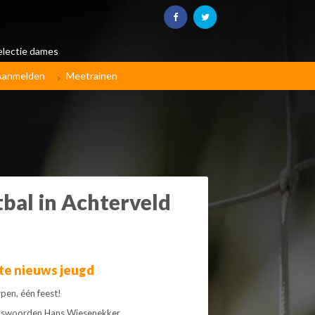
electie dames
Aanmelden
Meetrainen
bal in Achterveld
te nieuws jeugd
pen, één feest!
dswoorden Hans Wiesenekker