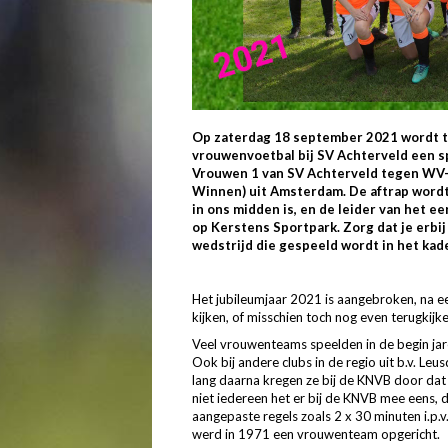
Op zaterdag 18 september 2021 wordt te
vrouwenvoetbal bij SV Achterveld een sp
Vrouwen 1 van SV Achterveld tegen WV-
Winnen) uit Amsterdam. De aftrap wordt
in ons midden is, en de leider van het 
op Kerstens Sportpark. Zorg dat je erbi
wedstrijd die gespeeld wordt in het ka
Het jubileumjaar 2021 is aangebroken, na een
kijken, of misschien toch nog even terugkijke
Veel vrouwenteams speelden in de begin jar
Ook bij andere clubs in de regio uit b.v. 
lang daarna kregen ze bij de KNVB door dat
niet iedereen het er bij de KNVB mee eens,
aangepaste regels zoals 2 x 30 minuten i.p.v
werd in 1971 een vrouwenteam opgericht.