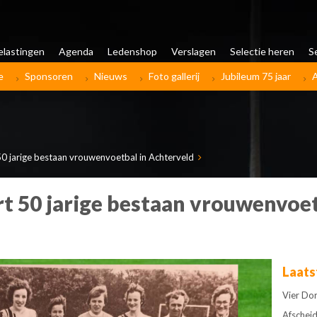
elastingen
Agenda
Ledenshop
Verslagen
Selectie heren
S
e
Sponsoren
Nieuws
Foto gallerij
Jubileum 75 jaar
50 jarige bestaan vrouwenvoetbal in Achterveld
rt 50 jarige bestaan vrouwenvoet
Laats
Vier Dor
Afschei